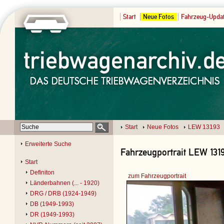
Start
Neue Fotos
Fahrzeug-Upda
Start
Neue Fotos
LEW 13193
Erweiterte Suche
Fahrzeugportrait LEW 1319
Start
Definiton
zum Fahrzeugportrait
Länderbahnen (... - 1920)
DRG / DRB (1924-1949)
DB (1949-1993)
DR (1949-1993)