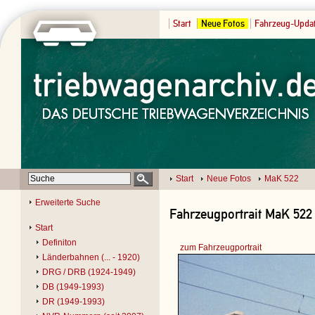
Start
Neue Fotos
Fahrzeug-Upda
Start
Neue Fotos
MaK 522
Erweiterte Suche
Fahrzeugportrait MaK 522 
Start
Definiton
zum Fahrzeugportrait
Länderbahnen (... - 1920)
DRG / DRB (1924-1949)
DB (1949-1993)
DR (1949-1993)