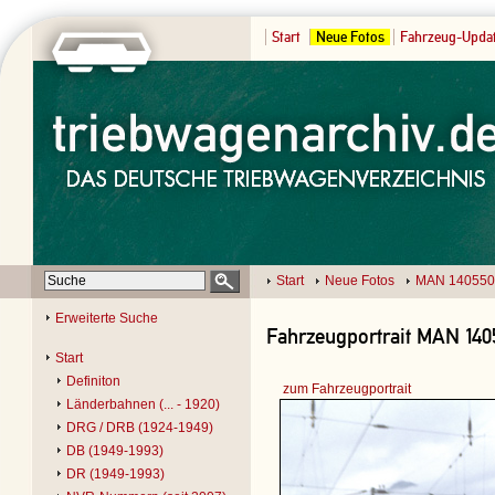
Start
Neue Fotos
Fahrzeug-Upda
Start
Neue Fotos
MAN 140550
Erweiterte Suche
Fahrzeugportrait MAN 140
Start
Definiton
zum Fahrzeugportrait
Länderbahnen (... - 1920)
DRG / DRB (1924-1949)
DB (1949-1993)
DR (1949-1993)