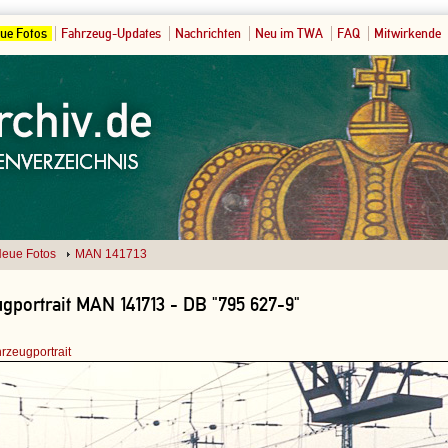
ue Fotos
Fahrzeug-Updates
Nachrichten
Neu im TWA
FAQ
Mitwirkende
eue Fotos
MAN 141713
gportrait MAN 141713 - DB "795 627-9"
rzeugportrait