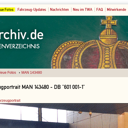
ue Fotos
Fahrzeug-Updates
Nachrichten
Neu im TWA
FAQ
Mitwirkende
eue Fotos
MAN 143480
gportrait MAN 143480 - DB "601 001-1"
rzeugportrait