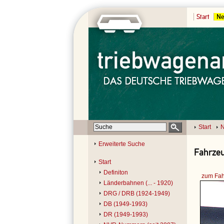
Start
Ne
Start
N
Erweiterte Suche
Fahrzeu
Start
Definiton
zum Fah
Länderbahnen (... - 1920)
DRG / DRB (1924-1949)
DB (1949-1993)
DR (1949-1993)