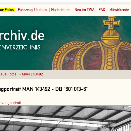
ue Fotos
Fahrzeug-Updates
Nachrichten
Neu im TWA
FAQ
Mitwirkende
eue Fotos
MAN 143492
gportrait MAN 143492 - DB "601 013-6"
rzeugportrait