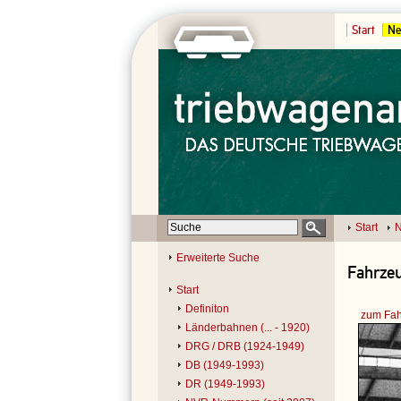
Start
Ne
Start
N
Erweiterte Suche
Fahrzeu
Start
Definiton
zum Fah
Länderbahnen (... - 1920)
DRG / DRB (1924-1949)
DB (1949-1993)
DR (1949-1993)