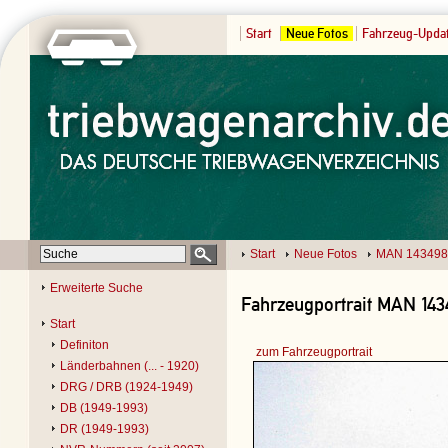
Start
Neue Fotos
Fahrzeug-Upda
Start
Neue Fotos
MAN 143498
Erweiterte Suche
Fahrzeugportrait MAN 1434
Start
Definiton
zum Fahrzeugportrait
Länderbahnen (... - 1920)
DRG / DRB (1924-1949)
DB (1949-1993)
DR (1949-1993)