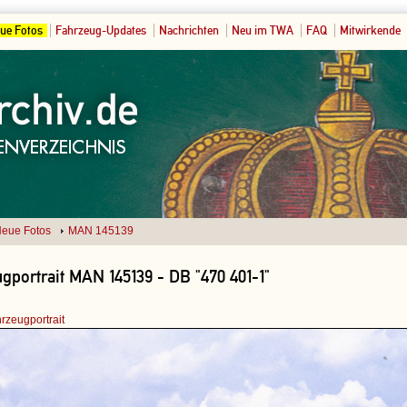
ue Fotos
Fahrzeug-Updates
Nachrichten
Neu im TWA
FAQ
Mitwirkende
eue Fotos
MAN 145139
gportrait MAN 145139 - DB "470 401-1"
rzeugportrait