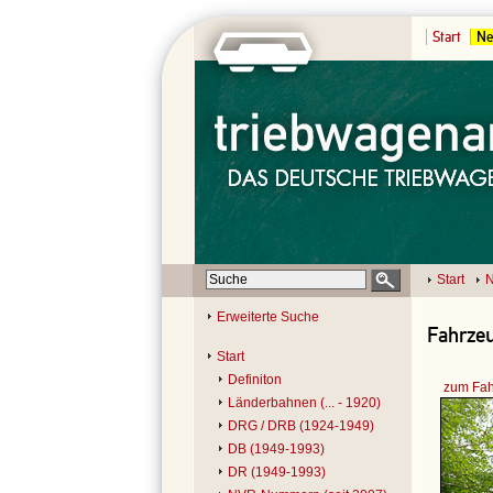
Start
Ne
Start
N
Erweiterte Suche
Fahrzeu
Start
Definiton
zum Fah
Länderbahnen (... - 1920)
DRG / DRB (1924-1949)
DB (1949-1993)
DR (1949-1993)