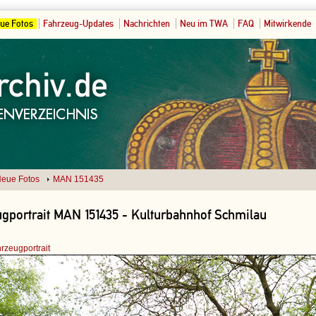
ue Fotos
Fahrzeug-Updates
Nachrichten
Neu im TWA
FAQ
Mitwirkende
eue Fotos
MAN 151435
gportrait MAN 151435 - Kulturbahnhof Schmilau
rzeugportrait