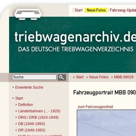
Start
Neue Fotos
Fahrzeug-Upda
Start
Neue Fotos
MBB 09029
Erweiterte Suche
Fahrzeugportrait MBB 090
Start
Definiton
zum Fahrzeugportrait
Länderbahnen (... - 1920)
DRG / DRB (1924-1949)
DB (1949-1993)
DR (1949-1993)