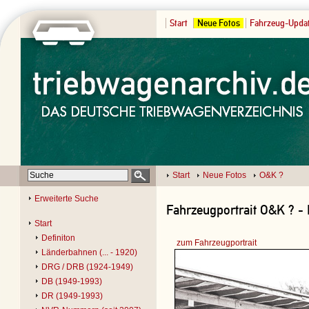
Start
Neue Fotos
Fahrzeug-Upda
Start
Neue Fotos
O&K ?
Erweiterte Suche
Fahrzeugportrait O&K ? -
Start
Definiton
zum Fahrzeugportrait
Länderbahnen (... - 1920)
DRG / DRB (1924-1949)
DB (1949-1993)
DR (1949-1993)