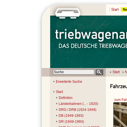
Start
Ne
Start
N
Erweiterte Suche
Fahrzeu
Start
Definiton
zum Fah
Länderbahnen (... - 1920)
DRG / DRB (1924-1949)
DB (1949-1993)
DR (1949-1993)