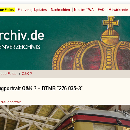
ue Fotos
Fahrzeug-Updates
Nachrichten
Neu im TWA
FAQ
Mitwirkende
eue Fotos
O&K ?
gportrait O&K ? - DTMB "276 035-3"
rzeugportrait