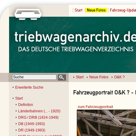
Start
Neue Fotos
Fahrzeug-Upda
Start
Neue Fotos
O&K ?
Erweiterte Suche
Fahrzeugportrait O&K ? -
Start
Definiton
zum Fahrzeugportrait
Länderbahnen (... - 1920)
DRG / DRB (1924-1949)
DB (1949-1993)
DR (1949-1993)