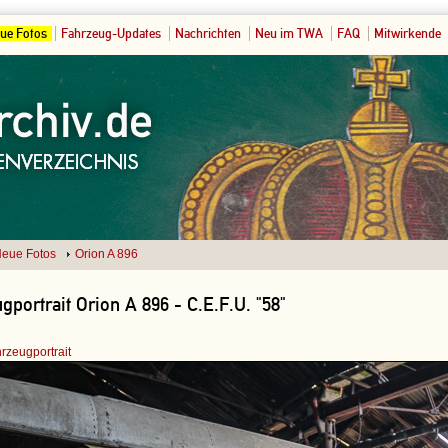
ue Fotos
Fahrzeug-Updates
Nachrichten
Neu im TWA
FAQ
Mitwirkende
eue Fotos
Orion A 896
gportrait Orion A 896 - C.E.F.U. "58"
rzeugportrait