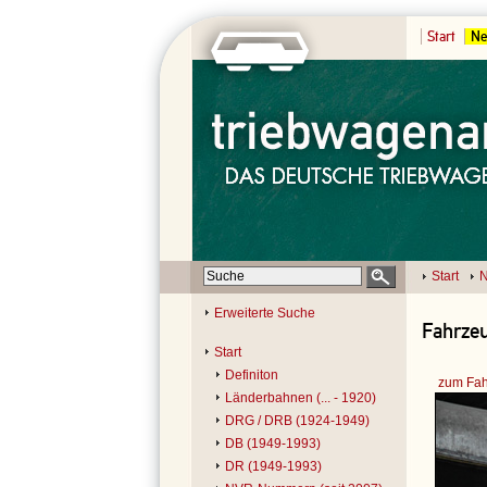
Start
Ne
Start
N
Erweiterte Suche
Fahrzeu
Start
Definiton
zum Fah
Länderbahnen (... - 1920)
DRG / DRB (1924-1949)
DB (1949-1993)
DR (1949-1993)