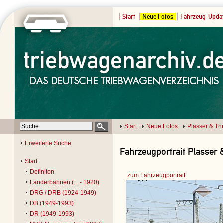
Start
Neue Fotos
Fahrzeug-Upda
Start
Neue Fotos
Plasser & Th
Erweiterte Suche
Fahrzeugportrait Plasser 
Start
Definiton
zum Fahrzeugportrait
Länderbahnen (... - 1920)
DRG / DRB (1924-1949)
DB (1949-1993)
DR (1949-1993)