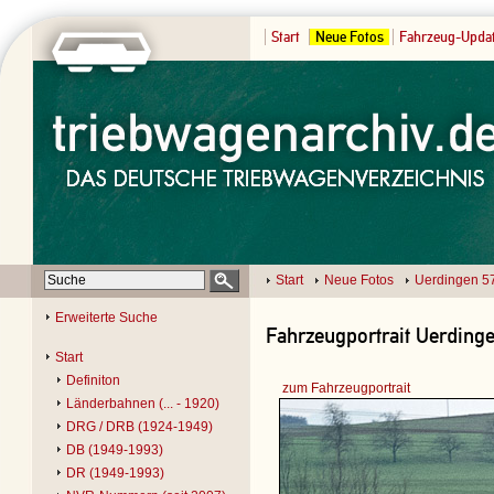
Start
Neue Fotos
Fahrzeug-Upda
Start
Neue Fotos
Uerdingen 5
Erweiterte Suche
Fahrzeugportrait Uerdinge
Start
Definiton
zum Fahrzeugportrait
Länderbahnen (... - 1920)
DRG / DRB (1924-1949)
DB (1949-1993)
DR (1949-1993)