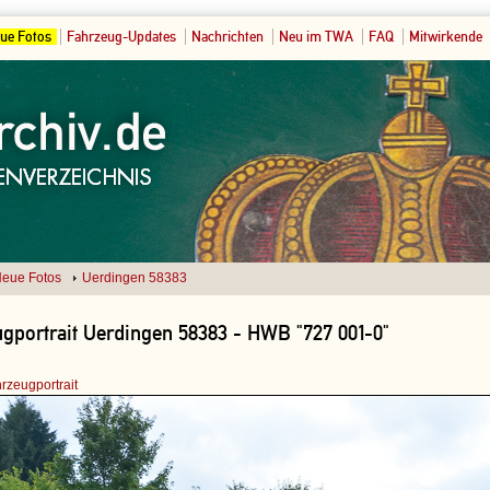
ue Fotos
Fahrzeug-Updates
Nachrichten
Neu im TWA
FAQ
Mitwirkende
eue Fotos
Uerdingen 58383
gportrait Uerdingen 58383 - HWB "727 001-0"
rzeugportrait