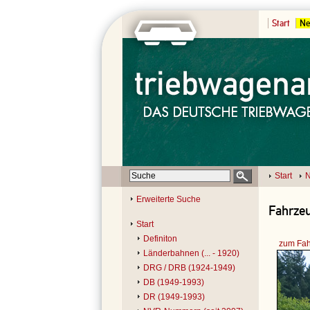
Start
Ne
Start
N
Erweiterte Suche
Fahrzeu
Start
Definiton
zum Fah
Länderbahnen (... - 1920)
DRG / DRB (1924-1949)
DB (1949-1993)
DR (1949-1993)