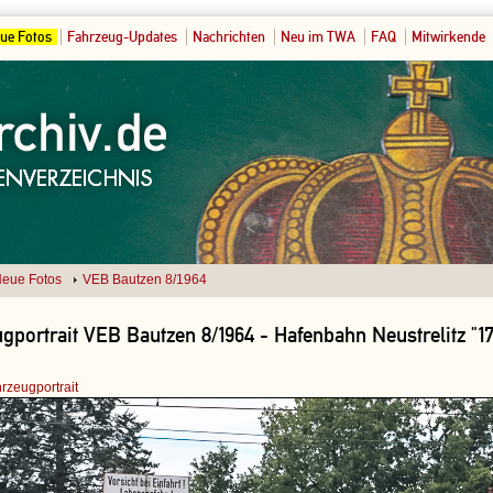
ue Fotos
Fahrzeug-Updates
Nachrichten
Neu im TWA
FAQ
Mitwirkende
eue Fotos
VEB Bautzen 8/1964
gportrait VEB Bautzen 8/1964 - Hafenbahn Neustrelitz "17
rzeugportrait