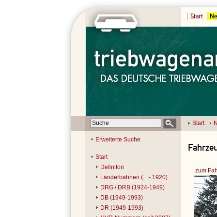
Start
Ne
Start
N
Erweiterte Suche
Fahrzeu
Start
Definiton
zum Fah
Länderbahnen (... - 1920)
DRG / DRB (1924-1949)
DB (1949-1993)
DR (1949-1993)