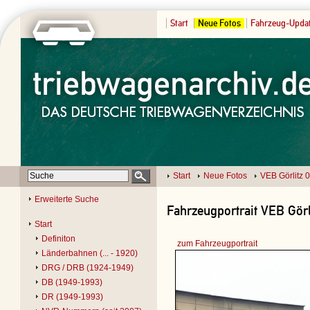
Start
Neue Fotos
Fahrzeug-Upda
Start
Neue Fotos
VEB Görlitz 
Erweiterte Suche
Fahrzeugportrait VEB Görl
Start
Definiton
zum Fahrzeugportrait
Länderbahnen (... - 1920)
DRG / DRB (1924-1949)
DB (1949-1993)
DR (1949-1993)