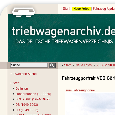
Start
Neue Fotos
Fahrzeug-Upda
Start
Neue Fotos
VEB Görlitz 
Erweiterte Suche
Fahrzeugportrait VEB Görl
Start
Definiton
zum Fahrzeugportrait
Länderbahnen (... - 1920)
DRG / DRB (1924-1949)
DB (1949-1993)
DR (1949-1993)