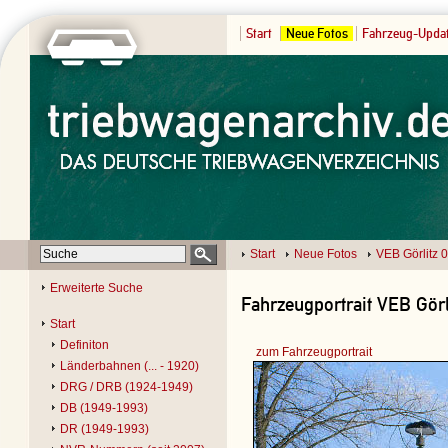
Start
Neue Fotos
Fahrzeug-Upda
Start
Neue Fotos
VEB Görlitz 
Erweiterte Suche
Fahrzeugportrait VEB Görl
Start
Definiton
zum Fahrzeugportrait
Länderbahnen (... - 1920)
DRG / DRB (1924-1949)
DB (1949-1993)
DR (1949-1993)