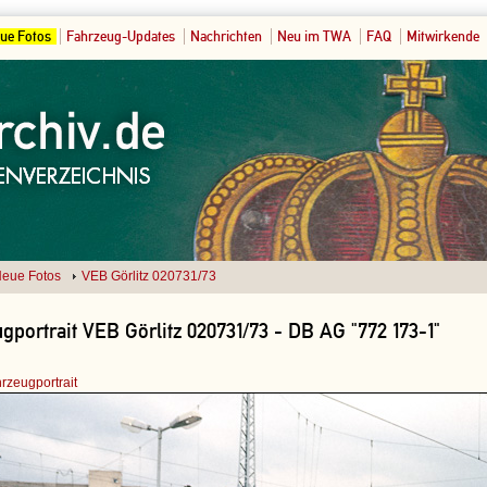
ue Fotos
Fahrzeug-Updates
Nachrichten
Neu im TWA
FAQ
Mitwirkende
eue Fotos
VEB Görlitz 020731/73
gportrait VEB Görlitz 020731/73 - DB AG "772 173-1"
rzeugportrait