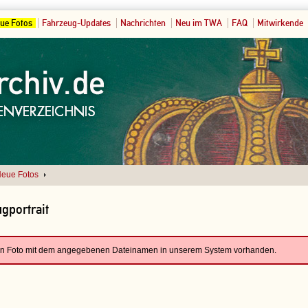
ue Fotos
Fahrzeug-Updates
Nachrichten
Neu im TWA
FAQ
Mitwirkende
eue Fotos
gportrait
ein Foto mit dem angegebenen Dateinamen in unserem System vorhanden.