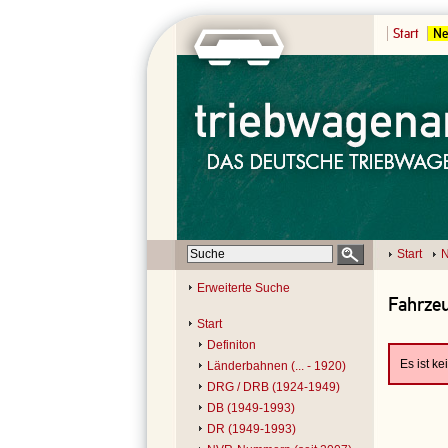
Start
Ne
Start
N
Erweiterte Suche
Fahrzeu
Start
Definiton
Es ist k
Länderbahnen (... - 1920)
DRG / DRB (1924-1949)
DB (1949-1993)
DR (1949-1993)