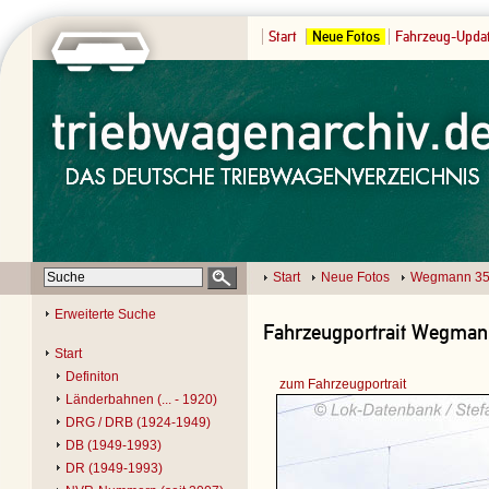
Start
Neue Fotos
Fahrzeug-Upda
Start
Neue Fotos
Wegmann 3
Erweiterte Suche
Fahrzeugportrait Wegman
Start
Definiton
zum Fahrzeugportrait
Länderbahnen (... - 1920)
DRG / DRB (1924-1949)
DB (1949-1993)
DR (1949-1993)