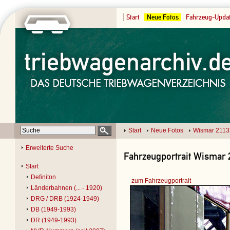
Start
Neue Fotos
Fahrzeug-Upda
Start
Neue Fotos
Wismar 2113
Erweiterte Suche
Fahrzeugportrait Wismar 
Start
Definiton
zum Fahrzeugportrait
Länderbahnen (... - 1920)
DRG / DRB (1924-1949)
DB (1949-1993)
DR (1949-1993)