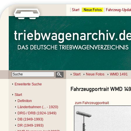
Start
Neue Fotos
Fahrzeug-Upda
Start
Neue Fotos
WMD 1491
Erweiterte Suche
Fahrzeugportrait WMD 1491
Start
Definiton
zum Fahrzeugportrait
Länderbahnen (... - 1920)
DRG / DRB (1924-1949)
DB (1949-1993)
DR (1949-1993)