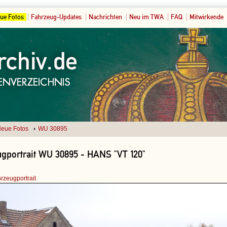
ue Fotos
Fahrzeug-Updates
Nachrichten
Neu im TWA
FAQ
Mitwirkende
eue Fotos
WU 30895
gportrait WU 30895 - HANS "VT 120"
rzeugportrait