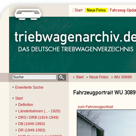
Start
Neue Fotos
Fahrzeug-Upda
Start
Neue Fotos
WU 30899
Erweiterte Suche
Fahrzeugportrait WU 3089
Start
Definiton
zum Fahrzeugportrait
Länderbahnen (... - 1920)
DRG / DRB (1924-1949)
DB (1949-1993)
DR (1949-1993)