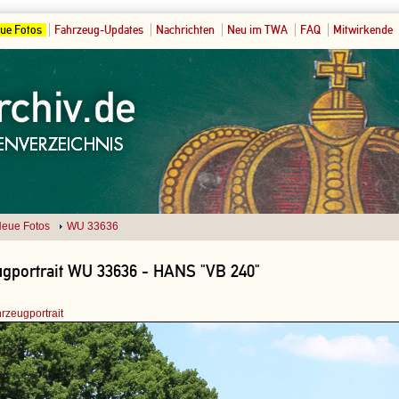
ue Fotos
Fahrzeug-Updates
Nachrichten
Neu im TWA
FAQ
Mitwirkende
eue Fotos
WU 33636
ugportrait WU 33636 - HANS "VB 240"
rzeugportrait