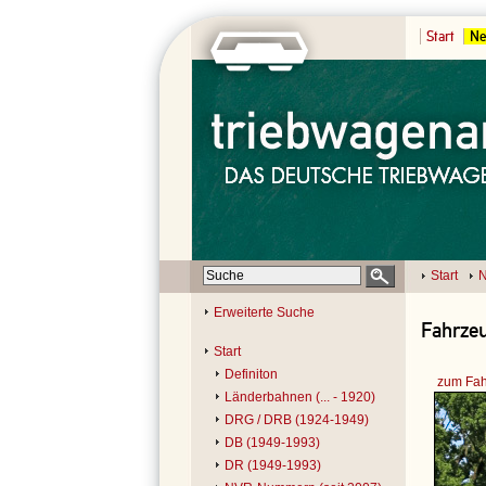
Start
Ne
Start
N
Erweiterte Suche
Fahrze
Start
Definiton
zum Fah
Länderbahnen (... - 1920)
DRG / DRB (1924-1949)
DB (1949-1993)
DR (1949-1993)