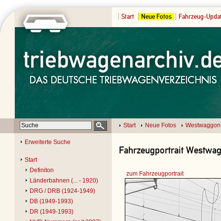
Start
Neue Fotos
Fahrzeug-Upda
Start
Neue Fotos
Westwaggon
Erweiterte Suche
Fahrzeugportrait Westwag
Start
Definiton
zum Fahrzeugportrait
Länderbahnen (... - 1920)
DRG / DRB (1924-1949)
DB (1949-1993)
DR (1949-1993)