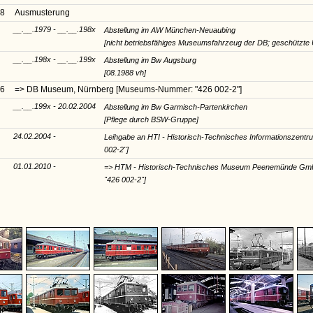
78
Ausmusterung
__.__.1979 - __.__.198x
Abstellung im AW München-Neuaubing
[nicht betriebsfähiges Museumsfahrzeug der DB; geschützte Un
__.__.198x - __.__.199x
Abstellung im Bw Augsburg
[08.1988 vh]
96
=> DB Museum, Nürnberg
[Museums-Nummer: "426 002-2"]
__.__.199x - 20.02.2004
Abstellung im Bw Garmisch-Partenkirchen
[Pflege durch BSW-Gruppe]
24.02.2004 -
Leihgabe an HTI - Historisch-Technisches Informationszen
002-2"]
01.01.2010 -
=> HTM - Historisch-Technisches Museum Peenemünde G
"426 002-2"]