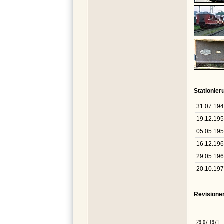
Stationie
31.07.19
19.12.19
05.05.19
16.12.19
29.05.19
20.10.19
Revisione
29.07.1971