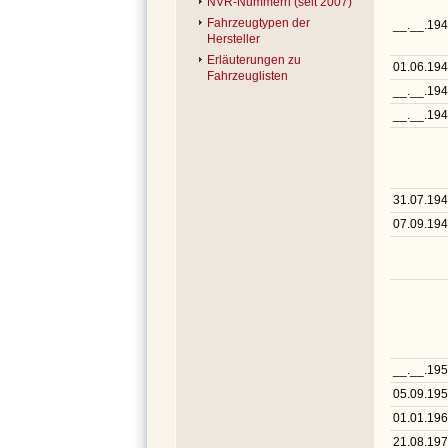
NVR-Nummern (seit 2007)
Fahrzeugtypen der
__.__.19
Hersteller
Erläuterungen zu
01.06.19
Fahrzeuglisten
__.__.19
__.__.194
31.07.19
07.09.19
__.__.19
05.09.19
01.01.19
21.08.19