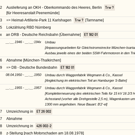
42
Auslieferung an OKH - Oberkommando des Heeres, Berlin
Trw ?
[für Heeresanstalt Peenemünde]
43
=> Heimat-Artillerie-Park 11 Karlshagen
Trw ?
[Tarnname]
45
Lokzählung RBD Nürnberg
x
an DRB - Deutsche Reichsbahn [Übernahme]
ET 182 01
__.__.1946 - __.__:194x
Umbau
[Anpassungsarbeiten für Gleichstromstrecke München-Isartalb
Ausbau jeweils eines der beiden SSW-Fahrmotoren in den Trie
46
Abnahme [München-Thalkirchen]
49
=> DB - Deutsche Bundesbahn
ET 182 01
08.04.1950 - __.__.1950
Umbau durch Waggonfabrik Wegmann & Co., Kassel
[Angleichung im elektrischen Teil an Hamburger S-Bahn]
__.__.1955 - __.__.1957
Umbau durch Waggonfabrik Wegmann & Co., Kassel
[Kompletterneuerung des elektrischen Teils für 15 kV 16 2/3
Achsstand (vorher alle Drehgestelle 2,5 m), Wagenkasten u
1300 mm angehoben. Neue Bauart: B'2'-el]
57
Umzeichnung in
ET 26 002
57
Abnahme
68
Umzeichnung in
426 002-2
78
z-Stellung [nach Motorschaden am 18.08.1978]