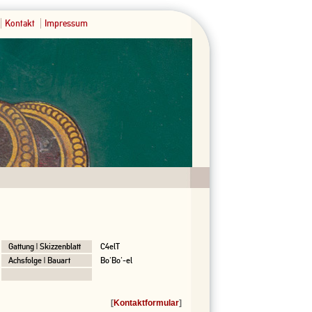
Kontakt
Impressum
Gattung | Skizzenblatt
C4elT
Achsfolge | Bauart
Bo'Bo'-el
[
Kontaktformular
]