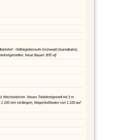
ahnhof - Höllriegelskreuth-Grünwald (Isartalbahn).
bdrehgestellen. Neue Bauart: B'B'-el]
 Hz Wechselstrom. Neues Triebdrehgestell mit 3 m
m 1.100 mm verlängert, Wagenfußboden von 1.100 auf