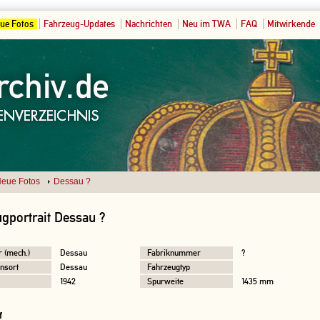
ue Fotos
Fahrzeug-Updates
Nachrichten
Neu im TWA
FAQ
Mitwirkende
eue Fotos
Dessau ?
gportrait Dessau ?
r (mech.)
Dessau
Fabriknummer
?
nsort
Dessau
Fahrzeugtyp
1942
Spurweite
1435 mm
f