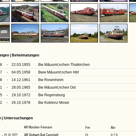
rungen | Beheimatungen
46
-
22.03.1955
Bw M&uuml;nchen-Thalkirchen
57
-
04.05.1958
Bww M&uuml;nchen Hbf
58
-
14.12.1961
Bw Rosenheim
61
-
28.05.1965
Bw M&uuml;nchen Ost
65
-
19.10.1972
Bw Regensburg
72
-
26.10.1978
Bw Koblenz-Mosel
n | Untersuchungen
AW München-Freimann
Frm
Abn
AW Stuttgart-Bad Cannstatt
- 19.10.1972
Ct
U 2.0