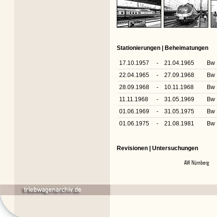
Stationierungen | Beheimatungen
17.10.1957
-
21.04.1965
Bw 
22.04.1965
-
27.09.1968
Bw 
28.09.1968
-
10.11.1968
Bw 
11.11.1968
-
31.05.1969
Bw 
01.06.1969
-
31.05.1975
Bw 
01.06.1975
-
21.08.1981
Bw 
Revisionen | Untersuchungen
AW Nürnberg