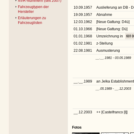
NVR-Nummern (seit 2007)
Fahrzeugtypen der
10.09.1957
Auslieferung an DB -
Hersteller
19.09.1957
Abnahme
Erläuterungen zu
12.03.1962
[Neue Gattung: D4ü]
Fahrzeuglisten
01.10.1966
[Neue Gattung: Dü]
01.01.1968
Umzeichnung in
601 
01.02.1981
z-Stellung
22.08.1981
Ausmusterung
__.__.1981 - 03.05.1989
__.__.1989
an Jelka Establishment
__.05.1989 - __.12.2003
__.12.2003
++ [Castelfranco [I]]
Fotos