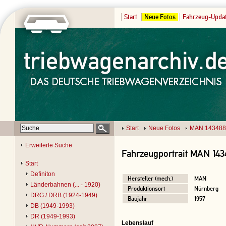
Start
Neue Fotos
Fahrzeug-Upda
Start
Neue Fotos
MAN 143488
Erweiterte Suche
Fahrzeugportrait MAN 143
Start
Definiton
Hersteller (mech.)
MAN
Länderbahnen (... - 1920)
Produktionsort
Nürnberg
DRG / DRB (1924-1949)
Baujahr
1957
DB (1949-1993)
DR (1949-1993)
Lebenslauf