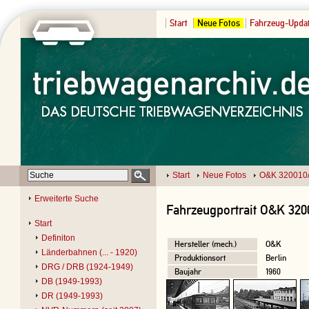
Start
Neue Fotos
Fahrzeug-Upda
Start
Neue Fotos
O&K 320010
Erweiterte Suche
Fahrzeugportrait O&K 320
Start
Definiton
Hersteller (mech.)
O&K
Länderbahnen (... - 1920)
Produktionsort
Berlin
DRG / DRB (1924-1949)
Baujahr
1960
DB (1949-1993)
DR (1949-1993)