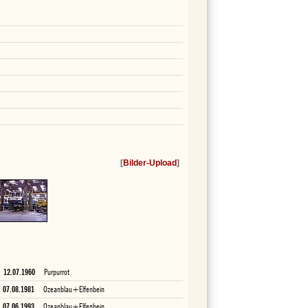
[
Bilder-Upload
]
12.07.1960
Purpurrot
07.08.1981
Ozeanblau+Elfenbein
07.06.1993
Ozeanblau+Elfenbein