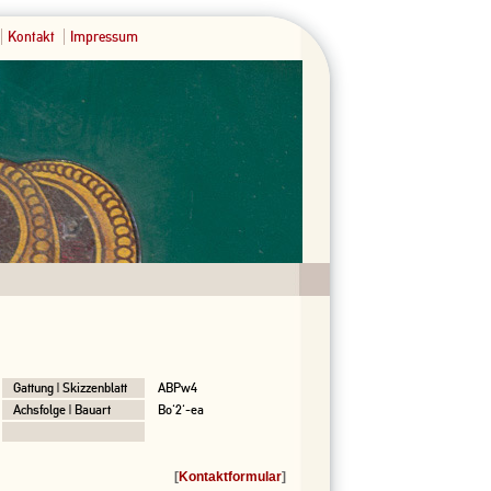
Kontakt
Impressum
Gattung | Skizzenblatt
ABPw4
Achsfolge | Bauart
Bo'2'-ea
[
Kontaktformular
]