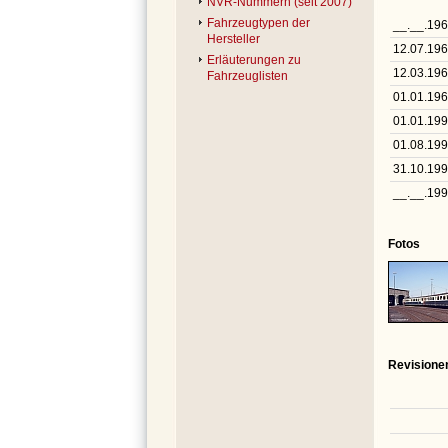
NVR-Nummern (seit 2007)
Fahrzeugtypen der
__.__.19
Hersteller
12.07.19
Erläuterungen zu
12.03.19
Fahrzeuglisten
01.01.19
01.01.19
01.08.19
31.10.19
__.__.19
Fotos
Revisione