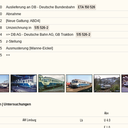
60
Auslieferung an DB - Deutsche Bundesbahn
ETA 150 526
60
Abnahme
62
[Neue Gattung: ABD4]
68
Umzeichnung in
515 526-2
94
=> DB AG - Deutsche Bahn AG, GB Traktion
515 526-2
95
z-Stellung
95
Ausmusterung [Wanne-Eickel]
95
++
n | Untersuchungen
Abn
AW Limburg
Lb
U 4.0
E 1.0