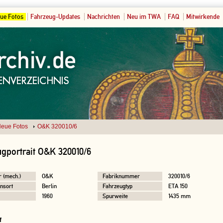
ue Fotos
Fahrzeug-Updates
Nachrichten
Neu im TWA
FAQ
Mitwirkende
eue Fotos
O&K 320010/6
gportrait O&K 320010/6
r (mech.)
O&K
Fabriknummer
320010/6
nsort
Berlin
Fahrzeugtyp
ETA 150
1960
Spurweite
1435 mm
f