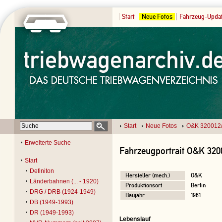
Start
Neue Fotos
Fahrzeug-Upda
Start
Neue Fotos
O&K 320012
Erweiterte Suche
Fahrzeugportrait O&K 320
Start
Definiton
Hersteller (mech.)
O&K
Länderbahnen (... - 1920)
Produktionsort
Berlin
DRG / DRB (1924-1949)
Baujahr
1961
DB (1949-1993)
DR (1949-1993)
Lebenslauf