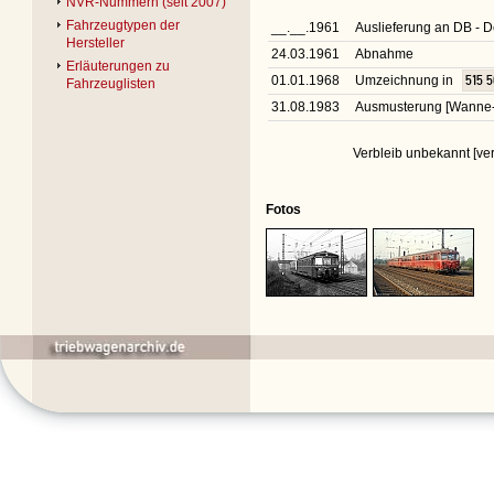
NVR-Nummern (seit 2007)
Fahrzeugtypen der
__.__.1961
Auslieferung an DB -
Hersteller
24.03.1961
Abnahme
Erläuterungen zu
01.01.1968
Umzeichnung in
515 
Fahrzeuglisten
31.08.1983
Ausmusterung [Wanne-
Verbleib unbekannt [ver
Fotos