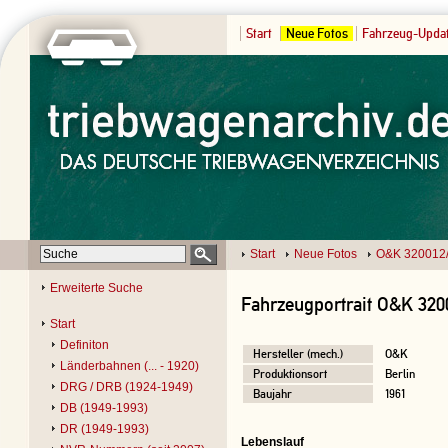
Start
Neue Fotos
Fahrzeug-Upda
Start
Neue Fotos
O&K 320012
Erweiterte Suche
Fahrzeugportrait O&K 320
Start
Definiton
Hersteller (mech.)
O&K
Länderbahnen (... - 1920)
Produktionsort
Berlin
DRG / DRB (1924-1949)
Baujahr
1961
DB (1949-1993)
DR (1949-1993)
Lebenslauf