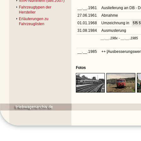
NVR-Nummern (seit 2007)
Fahrzeugtypen der
__.__.1961
Auslieferung an DB -
Hersteller
27.06.1961
Abnahme
Erläuterungen zu
01.01.1968
Umzeichnung in
515 
Fahrzeuglisten
31.08.1984
Ausmusterung
__.__.198x - __.__.1985
__.__.1985
++ [Ausbesserungswerk 
Fotos