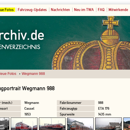
ue Fotos
Fahrzeug-Updates
Nachrichten
Neu im TWA
FAQ
Mitwirkende
eue Fotos
Wegmann 988
ugportrait Wegmann 988
r (mech.)
Wegmann
Fabriknummer
988
nsort
Cassel
Fahrzeugtyp
ETA 176
1953
Spurweite
1435 mm