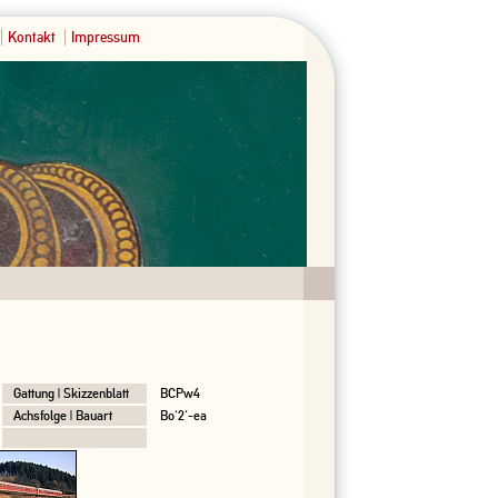
Kontakt
Impressum
Gattung | Skizzenblatt
BCPw4
Achsfolge | Bauart
Bo'2'-ea