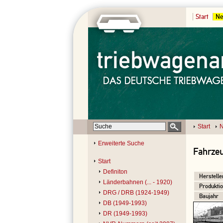
Start
Ne
Start
N
Erweiterte Suche
Fahrze
Start
Definiton
Herstelle
Länderbahnen (... - 1920)
Produktio
DRG / DRB (1924-1949)
Baujahr
DB (1949-1993)
DR (1949-1993)