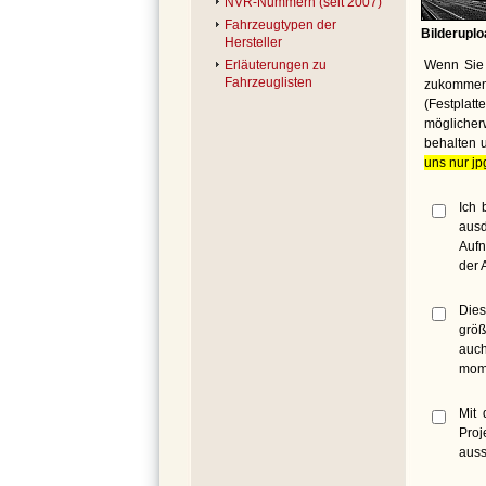
NVR-Nummern (seit 2007)
Fahrzeugtypen der
Bilderuplo
Hersteller
Wenn Sie 
Erläuterungen zu
Fahrzeuglisten
zukommen 
(Festplat
möglicher
behalten 
uns nur jp
Ich 
ausd
Aufn
der 
Dies
größ
auch
mome
Mit 
Proj
auss