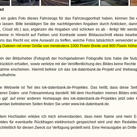
ad
ein gutes Foto dieses Fahrzeugs für das Fahrzeugportrait haben, können Sie 
lassen. Bitte bestätigen Sie die nachfolgenden Angaben durch Anklicken, dann
te, Cloud etc.) aus, ergänzen die Angaben und schicken es ab - fertig! Wir wer
weise in Hinsicht auf Farben und Kontraste sowie Bildausschnitt etwas bearbe
uns das Recht vor, eine Auswahl zu treffen, welche Fotos tatsächlich verwendet 
g-Dateien mit einer Größe von mindestens 1000 Pixeln Breite und 800 Pixeln Höhe
bin der Bildurheber (Fotograf) der hochgeladenen Fotografie bzw. habe die N
rücklich erhalten, sowie verletze mit der Veröffentlichung des Bildes keine Rech
ahme erscheinen. Hiermit befreie ich das lok-datenbank.de-Projekt und triebwa
Aufnahme.
e Webseite ist Teil des lok-datenbank.de-Projektes. Das heißt, dass diese Seite
eren Daten- und Fotosammlung darstellt. Mit dem Hochladen meines Bildes erkl
 ggf. auf einer anderen Homepage des lok-datenbank.de-Projektes jetzt oder kü
ntan betriebenen Seiten finden Sie unter www.lok-datenbank.de.
dem Hochladen erkläre ich mich einverstanden, dass mein Name und mein E-M
ektes für eventuelle Rückfragen elektronisch gespeichert wird und den Redakt
chließlich für diesen Zweck zur Verfügung gestellt wird. Eine Herausgabe an Dritte e