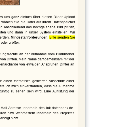
es uns ganz einfach über diesen Bilder-Upload
 wählen Sie die Datei auf Ihrem Datenspeicher
den anschließend das hochgeladene Bild prüfen,
iten und dann in unser System einstellen. Wir
werden.
Mindestanforderungen
:
Bitte senden Sie
oder größer.
utzungsrechte an der Aufnahme vom Bildurheber
te von Dritten. Mein Name darf gemeinsam mit der
genarchiv.de von etwaigen Ansprühen Dritter an
 einen thematisch gefilterten Ausschnitt einer
äre ich mich einverstanden, dass die Aufnahme
nftig zu sehen sein wird. Eine Auflistung der
ail-Adresse innerhalb des lok-datenbank.de-
euren bzw. Webmastern innerhalb des Projektes
rfolgt nicht.