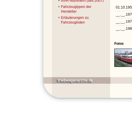
NVR-Nummern (seit 2007)
Fahrzeugtypen der
01.10.19
Hersteller
__.__.19
Erläuterungen zu
__.__.19
Fahrzeuglisten
__.__.198
Fotos