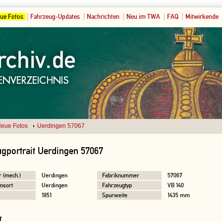
ue Fotos
Fahrzeug-Updates
Nachrichten
Neu im TWA
FAQ
Mitwirkende
eue Fotos
Uerdingen 57067
gportrait Uerdingen 57067
r (mech.)
Uerdingen
Fabriknummer
57067
nsort
Uerdingen
Fahrzeugtyp
VB 140
1951
Spurweite
1435 mm
f