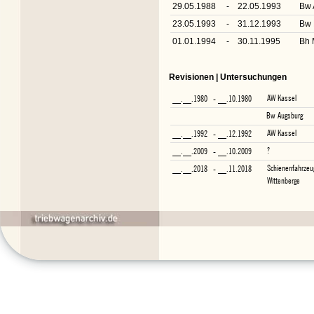
29.05.1988
-
22.05.1993
Bw 
23.05.1993
-
31.12.1993
Bw 
01.01.1994
-
30.11.1995
Bh 
Revisionen | Untersuchungen
AW Kassel
__.__.1980
- __.10.1980
Bw Augsburg
AW Kassel
__.__.1992
- __.12.1992
?
__.__.2009
- __.10.2009
Schienenfahrze
__.__.2018
- __.11.2018
Wittenberge