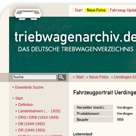
Start
Neue Fotos
Fahrzeug-Upda
Start
Neue Fotos
Uerdingen 6
Erweiterte Suche
Fahrzeugportrait Uerding
Start
Definiton
Hersteller (mech.)
Uerdingen
Länderbahnen (... - 1920)
Produktionsort
Uerdingen
DRG / DRB (1924-1949)
Baujahr
1956
DB (1949-1993)
DR (1949-1993)
Lebenslauf