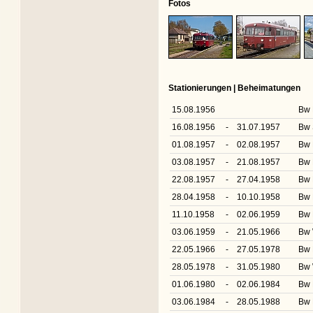
Fotos
Stationierungen | Beheimatungen
15.08.1956
Bw 
16.08.1956
-
31.07.1957
Bw 
01.08.1957
-
02.08.1957
Bw 
03.08.1957
-
21.08.1957
Bw 
22.08.1957
-
27.04.1958
Bw 
28.04.1958
-
10.10.1958
Bw 
11.10.1958
-
02.06.1959
Bw 
03.06.1959
-
21.05.1966
Bw 
22.05.1966
-
27.05.1978
Bw 
28.05.1978
-
31.05.1980
Bw 
01.06.1980
-
02.06.1984
Bw 
03.06.1984
-
28.05.1988
Bw 