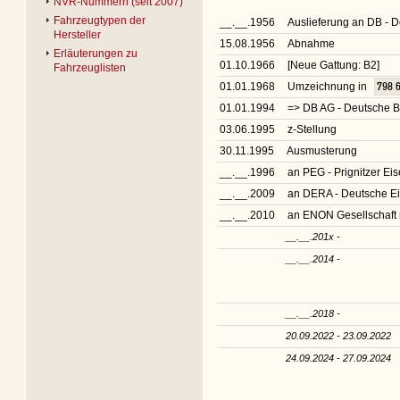
NVR-Nummern (seit 2007)
Fahrzeugtypen der
__.__.1956
Auslieferung an DB -
Hersteller
15.08.1956
Abnahme
Erläuterungen zu
01.10.1966
[Neue Gattung: B2]
Fahrzeuglisten
01.01.1968
Umzeichnung in
798 
01.01.1994
=> DB AG - Deutsche B
03.06.1995
z-Stellung
30.11.1995
Ausmusterung
__.__.1996
an PEG - Prignitzer Ei
__.__.2009
an DERA - Deutsche E
__.__.2010
an ENON Gesellschaft 
__.__.201x -
__.__.2014 -
__.__.2018 -
20.09.2022 - 23.09.2022
24.09.2024 - 27.09.2024