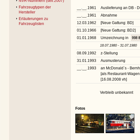
NVR-Nummern (seit 2007)
Fahrzeugtypen der
__.__.1961
Auslieferung an DB -
Hersteller
__.__.1961
Abnahme
Erläuterungen zu
12.03.1962
[Neue Gattung: BD]
Fahrzeuglisten
01.10.1966
[Neue Gattung: BD2]
01.01.1968
Umzeichnung in
998 
18.07.1980 - 31.07.1980
08.09.1992
z-Stellung
31.01.1993
Ausmusterung
__.__.1993
an McDonald´s - Bernh
[als Restaurant-Wagen
[16.08.2008 vh]
Verbleib unbekannt
Fotos