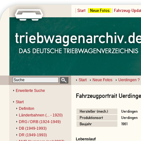
Start
Neue Fotos
Fahrzeug-Upda
Start
Neue Fotos
Uerdingen ?
Erweiterte Suche
Fahrzeugportrait Uerding
Start
Definiton
Hersteller (mech.)
Uerdingen
Länderbahnen (... - 1920)
Produktionsort
Uerdingen
DRG / DRB (1924-1949)
Baujahr
1961
DB (1949-1993)
DR (1949-1993)
Lebenslauf