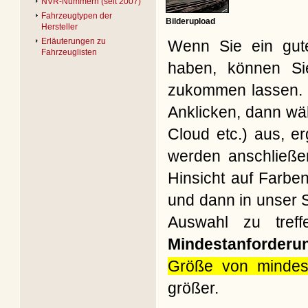
NVR-Nummern (seit 2007)
Fahrzeugtypen der
Bilderupload
Hersteller
Erläuterungen zu
Wenn Sie ein gute
Fahrzeuglisten
haben, können Si
zukommen lassen. B
Anklicken, dann wäh
Cloud etc.) aus, e
werden anschließe
Hinsicht auf Farbe
und dann in unser S
Auswahl zu treff
Mindestanforderu
Größe von mindes
größer.