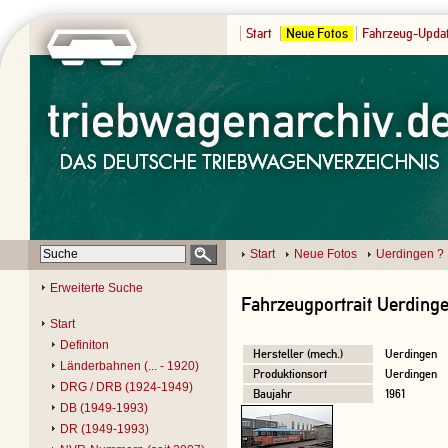
Start
Neue Fotos
Fahrzeug-Upda
Start
Neue Fotos
Uerdingen ?
Erweiterte Suche
Fahrzeugportrait Uerding
Start
Definiton
Hersteller (mech.)
Uerdingen
Länderbahnen (... - 1920)
Produktionsort
Uerdingen
DRG / DRB (1924-1949)
Baujahr
1961
DB (1949-1993)
DR (1949-1993)