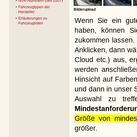
NVR-Nummern (seit 2007)
Fahrzeugtypen der
Bilderupload
Hersteller
Erläuterungen zu
Wenn Sie ein gute
Fahrzeuglisten
haben, können Si
zukommen lassen. B
Anklicken, dann wäh
Cloud etc.) aus, e
werden anschließe
Hinsicht auf Farbe
und dann in unser S
Auswahl zu treff
Mindestanforderu
Größe von mindes
größer.