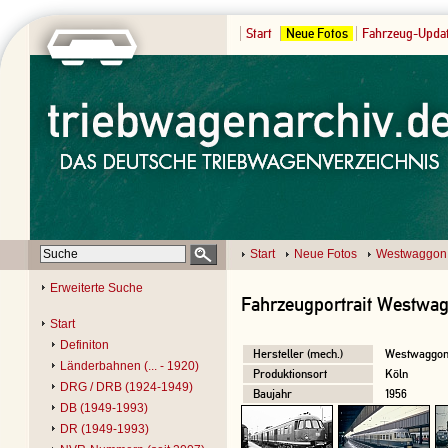
Start
Neue Fotos
Fahrzeug-Upda
Start
Neue Fotos
Westwaggon
Erweiterte Suche
Fahrzeugportrait Westwag
Start
Definiton
Hersteller (mech.)
Westwaggo
Länderbahnen (... - 1920)
Produktionsort
Köln
DRG / DRB (1924-1949)
Baujahr
1956
DB (1949-1993)
DR (1949-1993)