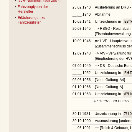
NVR-Nummern (seit 2007)
Fahrzeugtypen der
23.02.1940
Auslieferung an DRB 
Hersteller
__.__.1940
Abnahme
Erläuterungen zu
10.02.1941
Umzeichnung in
EB 17
Fahrzeuglisten
20.08.1945
=> RBGD - Reichsbahn-
[Eisenbahnverwaltung d
10.09.1946
=> HVE - Hauptverwalt
[Zusammenschluss der 
12.09.1948
=> VfV - Verwaltung fü
[Eingliederung der HVE
07.09.1949
=> DB - Deutsche Bu
__.__.1952
Umzeichnung in
EM 1
03.06.1956
[Neue Gattung: A4]
01.10.1966
[Neue Gattung: A]
01.01.1968
Umzeichnung in
871 
07.07.1979 - 20.12.1979
30.11.1981
Umzeichnung in
731 0
30.10.1990
Ausmusterung [andere 
__.05.1991
++ [Reich & Gebauer, 