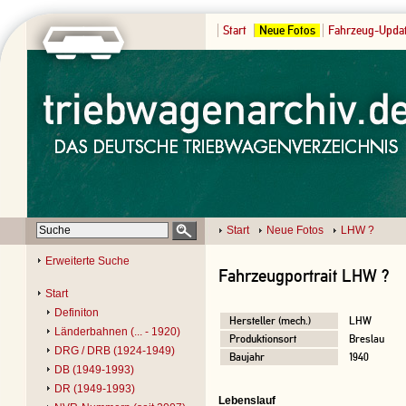
Start
Neue Fotos
Fahrzeug-Upda
Start
Neue Fotos
LHW ?
Erweiterte Suche
Fahrzeugportrait LHW ?
Start
Definiton
Hersteller (mech.)
LHW
Länderbahnen (... - 1920)
Produktionsort
Breslau
DRG / DRB (1924-1949)
Baujahr
1940
DB (1949-1993)
DR (1949-1993)
Lebenslauf