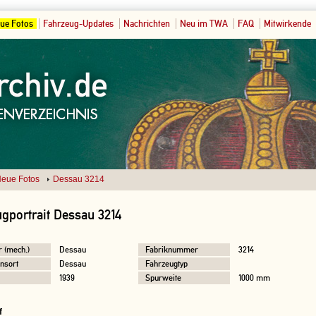
ue Fotos
Fahrzeug-Updates
Nachrichten
Neu im TWA
FAQ
Mitwirkende
eue Fotos
Dessau 3214
gportrait Dessau 3214
r (mech.)
Dessau
Fabriknummer
3214
nsort
Dessau
Fahrzeugtyp
1939
Spurweite
1000 mm
f