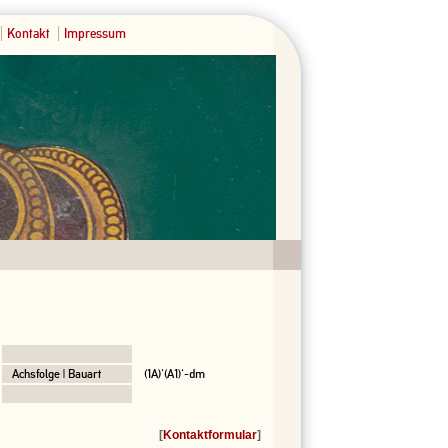
Kontakt
Impressum
Achsfolge | Bauart
(1A)'(A1)'-dm
[
Kontaktformular
]