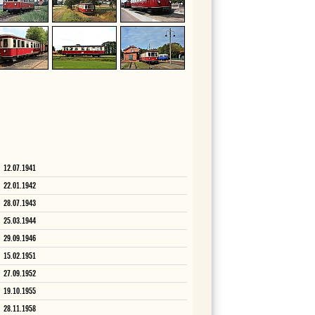
12.07.1941
22.01.1942
28.07.1943
25.03.1944
29.09.1946
15.02.1951
27.09.1952
19.10.1955
28.11.1958