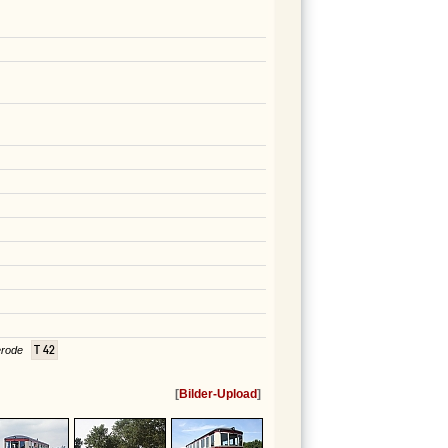
T 42
erode
[
Bilder-Upload
]