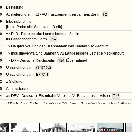
38
Bestellung
39
Auslieferung an FKB - AG Franzburger Kreisbahnen, Barth
T 2
39
Inbetriebnahme
[Nach Probefahrt Stralsund - Barth]
40
=> PLB - Pommersche Landesbahnen, Stettin,
für Landesbahnamt Barth
1124
47
=> Hauptverwaltung der Eisenbahnen des Landes Mecklenburg
48
=> Industrieverwaltung Bahnen VVB Landeseigene Betriebe Mecklenburg
49
=> DR - Deutsche Reichsbahn
1124
[Übernahme]
50
Umzeichnung in
VT 137 532
70
Umzeichnung in
187 101-1
72
z-Stellung
75
Ausmusterung
74
an DEV - Deutscher Eisenbahn-Verein e. V., Bruchhausen-Vilsen
T 42
01.06.2012 - 22.08.2012
Einsatz bei HSB - Harzer Schmalspurbahnen GmbH, Wernig