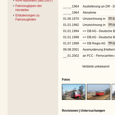
NVR-Nummern (seit 2007)
Fahrzeugtypen der
__.__.1964
Auslieferung an DR -
Hersteller
__.__.1964
Abnahme
Erläuterungen zu
01.06.1970
Umzeichnung in
171 0
Fahrzeuglisten
01.01.1992
Umzeichnung in
771 0
01.01.1994
=> DB AG - Deutsche B
01.01.1998
=> DB AG - Deutsche 
01.07.1999
=> DB Regio AG
771 0
06.08.2001
Ausmusterung [Halbers
__.01.2002
an FCC - Ferrocarrile
Verbleib unbekannt
Fotos
Revisionen | Untersuchungen