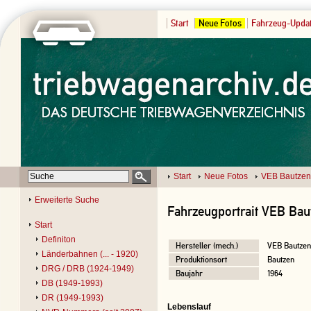
Start
Neue Fotos
Fahrzeug-Upda
Start
Neue Fotos
VEB Bautzen
Erweiterte Suche
Fahrzeugportrait VEB Baut
Start
Definiton
Hersteller (mech.)
VEB Bautzen
Länderbahnen (... - 1920)
Produktionsort
Bautzen
DRG / DRB (1924-1949)
Baujahr
1964
DB (1949-1993)
DR (1949-1993)
Lebenslauf