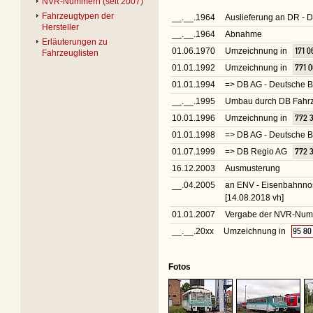
NVR-Nummern (seit 2007)
Fahrzeugtypen der
__.__.1964
Auslieferung an DR -
Hersteller
__.__.1964
Abnahme
Erläuterungen zu
01.06.1970
Umzeichnung in
171 0
Fahrzeuglisten
01.01.1992
Umzeichnung in
771 
01.01.1994
=> DB AG - Deutsche B
__.__.1995
Umbau durch DB Fahrz
10.01.1996
Umzeichnung in
772 
01.01.1998
=> DB AG - Deutsche 
01.07.1999
=> DB Regio AG
772 
16.12.2003
Ausmusterung
__.04.2005
an ENV - Eisenbahnnost
[14.08.2018 vh]
01.01.2007
Vergabe der NVR-Nu
__.__.20xx
Umzeichnung in
95 80
Fotos