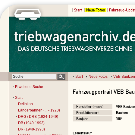
Start
Neue Fotos
Fahrzeug-Upda
Start
Neue Fotos
VEB Bautzen
Erweiterte Suche
Fahrzeugportrait VEB Bau
Start
Definiton
Hersteller (mech.)
VEB Bautzen
Länderbahnen (... - 1920)
Produktionsort
Bautzen
DRG / DRB (1924-1949)
Baujahr
1964
DB (1949-1993)
DR (1949-1993)
Lebenslauf