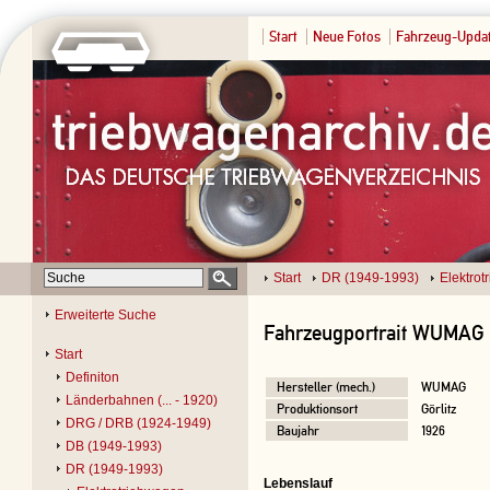
Start
Neue Fotos
Fahrzeug-Upda
Start
DR (1949-1993)
Elektro
Erweiterte Suche
Fahrzeugportrait WUMAG 
Start
Definiton
Hersteller (mech.)
WUMAG
Länderbahnen (... - 1920)
Produktionsort
Görlitz
DRG / DRB (1924-1949)
Baujahr
1926
DB (1949-1993)
DR (1949-1993)
Lebenslauf