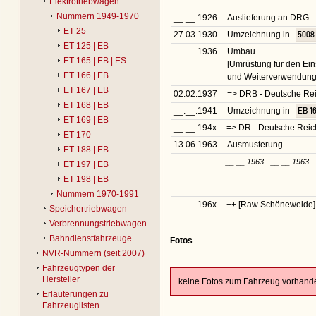
Elektrotriebwagen
Nummern 1949-1970
__.__.1926
Auslieferung an DRG -
ET 25
27.03.1930
Umzeichnung in
5008
ET 125 | EB
__.__.1936
Umbau
ET 165 | EB | ES
[Umrüstung für den Ein
ET 166 | EB
und Weiterverwendung 
ET 167 | EB
02.02.1937
=> DRB - Deutsche R
ET 168 | EB
__.__.1941
Umzeichnung in
EB 1
ET 169 | EB
__.__.194x
=> DR - Deutsche Rei
ET 170
13.06.1963
Ausmusterung
ET 188 | EB
__.__.1963 - __.__.1963
ET 197 | EB
ET 198 | EB
Nummern 1970-1991
__.__.196x
++ [Raw Schöneweide]
Speichertriebwagen
Verbrennungstriebwagen
Bahndienstfahrzeuge
Fotos
NVR-Nummern (seit 2007)
Fahrzeugtypen der
Hersteller
keine Fotos zum Fahrzeug vorhand
Erläuterungen zu
Fahrzeuglisten