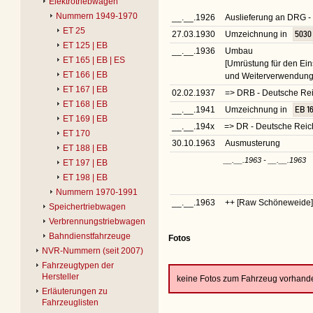
Elektrotriebwagen
Nummern 1949-1970
__.__.1926
Auslieferung an DRG -
ET 25
27.03.1930
Umzeichnung in
5030
ET 125 | EB
__.__.1936
Umbau
ET 165 | EB | ES
[Umrüstung für den Ein
ET 166 | EB
und Weiterverwendung 
ET 167 | EB
02.02.1937
=> DRB - Deutsche R
ET 168 | EB
__.__.1941
Umzeichnung in
EB 1
ET 169 | EB
__.__.194x
=> DR - Deutsche Rei
ET 170
30.10.1963
Ausmusterung
ET 188 | EB
__.__.1963 - __.__.1963
ET 197 | EB
ET 198 | EB
Nummern 1970-1991
__.__.1963
++ [Raw Schöneweide]
Speichertriebwagen
Verbrennungstriebwagen
Bahndienstfahrzeuge
Fotos
NVR-Nummern (seit 2007)
Fahrzeugtypen der
Hersteller
keine Fotos zum Fahrzeug vorhand
Erläuterungen zu
Fahrzeuglisten