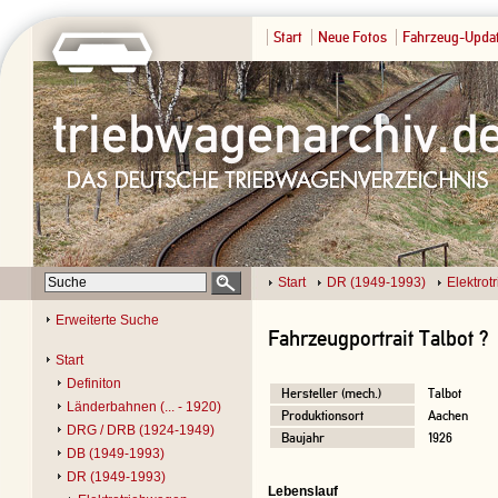
Start
Neue Fotos
Fahrzeug-Upda
Start
DR (1949-1993)
Elektro
Erweiterte Suche
Fahrzeugportrait Talbot ?
Start
Definiton
Hersteller (mech.)
Talbot
Länderbahnen (... - 1920)
Produktionsort
Aachen
DRG / DRB (1924-1949)
Baujahr
1926
DB (1949-1993)
DR (1949-1993)
Lebenslauf