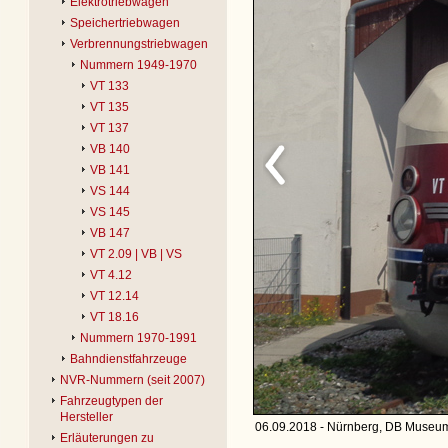
Elektrotriebwagen
Speichertriebwagen
Verbrennungstriebwagen
Nummern 1949-1970
VT 133
VT 135
VT 137
VB 140
VB 141
VS 144
VS 145
VB 147
VT 2.09 | VB | VS
VT 4.12
VT 12.14
VT 18.16
Nummern 1970-1991
Bahndienstfahrzeuge
NVR-Nummern (seit 2007)
Fahrzeugtypen der
Hersteller
06.09.2018 - Nürnberg, DB Museum 
Erläuterungen zu