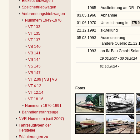
Elektrotriebwagen
Speichertriebwagen
__.__.1965
Auslieferung an DR -
Verbrennungstriebwagen
03.05.1966
Abnahme
Nummern 1949-1970
01.06.1970
Umzeichnung in
175 
VT 133
22.12.1992
z-Stellung
VT 135
05.03.1993
Ausmusterung
VT 137
[andere Quelle: 21.12.
VB 140
__.__.1993
an IN-Bau GmbH Solar
VB 141
19.05.2007 - 30.09.2024
VS 144
VS 145
01.10.2024 -
VB 147
VT 2.09 | VB | VS
VT 4.12
Fotos
VT 12.14
VT 18.16
Nummern 1970-1991
Bahndienstfahrzeuge
NVR-Nummern (seit 2007)
Fahrzeugtypen der
Hersteller
Erläuterungen zu