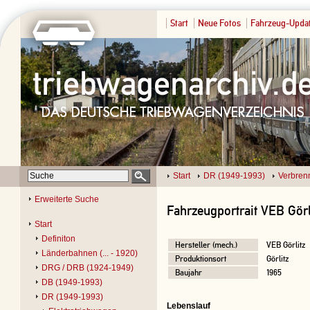
Start
Neue Fotos
Fahrzeug-Upda
Start
DR (1949-1993)
Verbren
Erweiterte Suche
Fahrzeugportrait VEB Görli
Start
Definiton
Hersteller (mech.)
VEB Görlitz
Länderbahnen (... - 1920)
Produktionsort
Görlitz
DRG / DRB (1924-1949)
Baujahr
1965
DB (1949-1993)
DR (1949-1993)
Lebenslauf